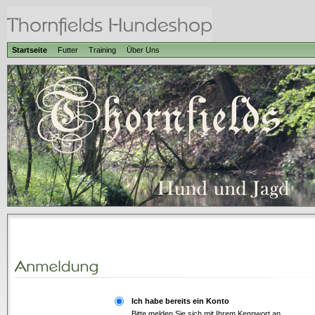
Startseite
Futter
Training
Über Uns
Ich habe bereits ein Konto
Bitte melden Sie sich mit Ihrem Kennwort an.