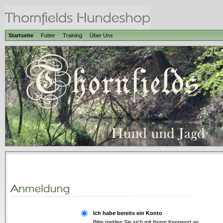
Startseite
Futter
Training
Über Uns
Ich habe bereits ein Konto
Bitte melden Sie sich mit Ihrem Kennwort an.