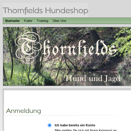
Startseite
Futter
Training
Über Uns
Ich habe bereits ein Konto
Bitte melden Sie sich mit Ihrem Kennwort an.