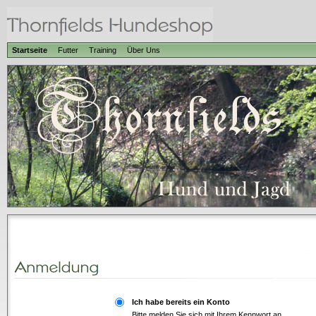
Startseite
Futter
Training
Über Uns
Ich habe bereits ein Konto
Bitte melden Sie sich mit Ihrem Kennwort an.