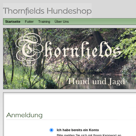
Startseite
Futter
Training
Über Uns
Ich habe bereits ein Konto
Bitte melden Sie sich mit Ihrem Kennwort an.